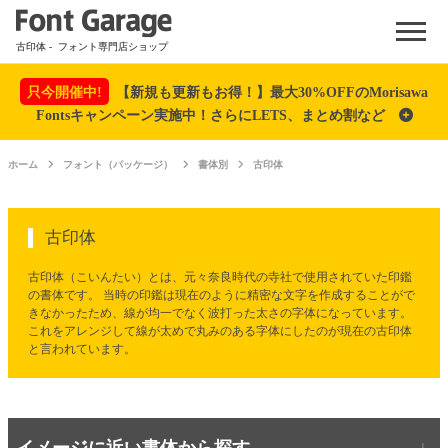
Menu
古印体
- フォント専門店ショップ
只今開催中!
【新規も更新もお得！】最大30%OFFのMorisawa
Fontsキャンペーン実施中！さらにLETS、まとめ割など
ホーム
フォント（パッケージ）
書体別
古印体
古印体
古印体（こいんたい）とは、元々奈良時代の寺社で使用されていた印鑑
の書体です。 当時の印鑑は現在のように精密な文字を作成することがで
きなかったため、線が均一でなく波打った太さの字体になっています。
これをアレンジして線が太めで丸みのある字体にしたのが現在の古印体
と言われています。