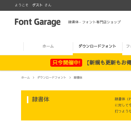
ようこそ
ゲスト
さん
隷書体
- フォント専門店ショップ
ホーム
ダウンロードフォント
フ
只今開催中!
【新規も更新もお得！
ホーム
ダウンロードフォント
隷書体
隷書体
隷書体（
に対して
打つよう