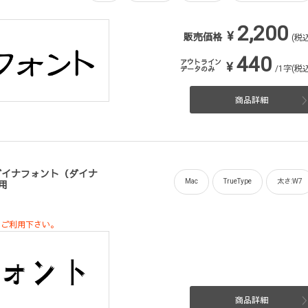
2,200
¥
販売価格
(税込
440
アウトライン
¥
/1字(税込
データのみ
商品詳細
版／ダイナフォント（ダイナ
Mac
TrueType
太さ:W7
適用
をご利用下さい。
商品詳細