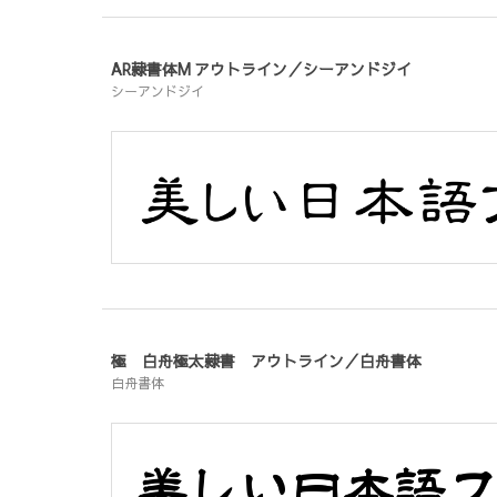
AR隷書体M アウトライン／シーアンドジイ
シーアンドジイ
極 白舟極太隷書 アウトライン／白舟書体
白舟書体