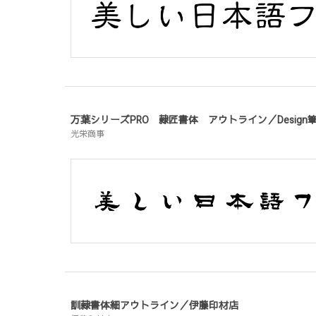
万葉シリーズPRO 隷匠書体 アウトライン／Desig
光栄商事
訓隷書体細アウトライン／伊藤印材店