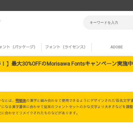
プ
ォント（パッケージ）
フォント（ライセンス）
ADOBE
】最大30%OFFのMorisawa Fontsキャンペーン実
かなとは、
明朝体
の漢字と組み合わせて使用できるようにデザインされた’仮名文字’
アになる漢字書体に合わせて従来のフォントセットのかな文字より大きさなどを調整
文に合わせてリメイクされたものなどがあります。