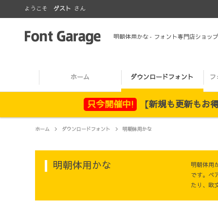
ようこそ
ゲスト
さん
明朝体用かな
- フォント専門店ショッ
ホーム
ダウンロードフォント
フ
只今開催中!
【新規も更新もお得！
ホーム
ダウンロードフォント
明朝体用かな
明朝体用かな
明朝体用
です。ペ
たり、欧