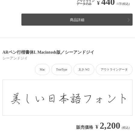
440
アウトライン
¥
データのみ
/1字(税込)
商品詳細
ARペン行楷書体L Macintosh版／シーアンドジイ
シーアンドジイ
Mac
TrueType
太さ:W2
アウトラインデータ
2,200
¥
販売価格
(税込)