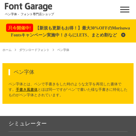
Menu
ペン字体
- フォント専門店ショップ
只今開催中!
【新規も更新もお得！】最大30%OFFのMorisawa
Fontsキャンペーン実施中！さらにLETS、まとめ割など
ホーム
ダウンロードフォント
ペン字体
ペン字体
ペン字体とは、ペンで手書きをした時のような文字を再現した書体で
す。
手書き風書体
とほぼ同一ですが’ペン’で書いた様な手書きに特化した
ものがペン字体とされています。
シミュレーター