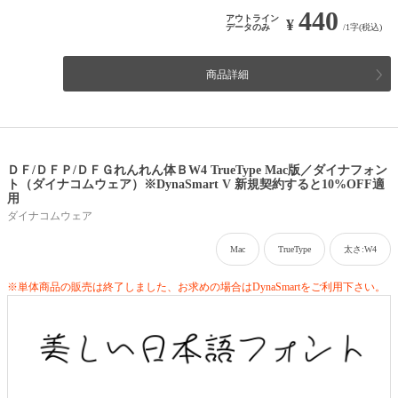
440
アウトライン
¥
データのみ
/1字(税込)
商品詳細
ＤＦ/ＤＦＰ/ＤＦＧれんれん体ＢW4 TrueType Mac版／ダイナフォン
ト（ダイナコムウェア）※DynaSmart V 新規契約すると10%OFF適
用
ダイナコムウェア
Mac
TrueType
太さ:W4
※単体商品の販売は終了しました、お求めの場合はDynaSmartをご利用下さい。