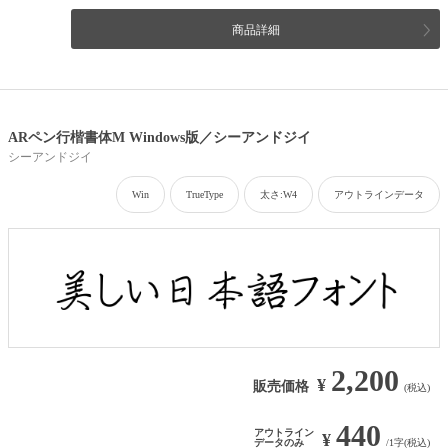
商品詳細
ARペン行楷書体M Windows版／シーアンドジイ
シーアンドジイ
Win
TrueType
太さ:W4
アウトラインデータ
2,200
¥
販売価格
(税込)
440
アウトライン
¥
データのみ
/1字(税込)