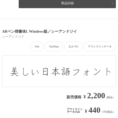
商品詳細
ARペン楷書体L Windows版／シーアンドジイ
シーアンドジイ
Win
TrueType
太さ:W2
アウトラインデータ
2,200
¥
販売価格
(税込)
440
アウトライン
¥
データのみ
/1字(税込)