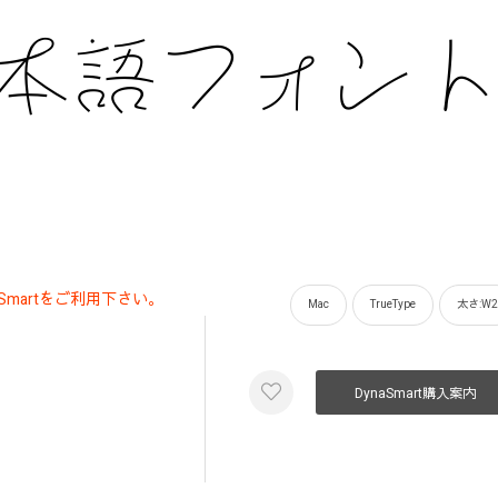
martをご利用下さい。
Mac
TrueType
太さ:W2
DynaSmart購入案内