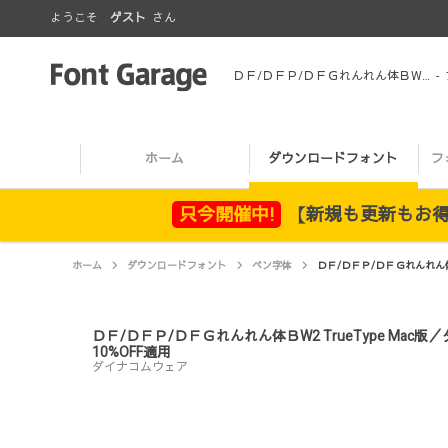
ようこそ
ゲスト
さん
ＤＦ/ＤＦＰ/ＤＦＧれんれん体ＢW2 TrueType Mac版／ダイナフォント（ダイナコムウェア）※DynaSmart V 新規契約すると10%OFF適用
-
ホーム
ダウンロードフォント
フ
只今開催中!
【新規も更新もお得！
ホーム
ダウンロードフォント
ペン字体
ＤＦ/ＤＦＰ/ＤＦＧれんれん体Ｂ
ＤＦ/ＤＦＰ/ＤＦＧれんれん体ＢW2 TrueType Mac
10%OFF適用
ダイナコムウェア