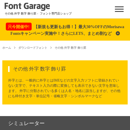
Menu
その他 外字 数字 飾り罫
- フォント専門店ショップ
只今開催中!
【新規も更新もお得！】最大30%OFFのMorisawa
Fontsキャンペーン実施中！さらにLETS、まとめ割など
ホーム
ダウンロードフォント
その他 外字 数字 飾り罫
その他 外字 数字 飾り罫
外字とは、一般的に外字とはIMEなどの文字入力ソフトに登録されてい
ない文字で、テキスト入力の際に変換しても表示できない文字を意味し
ます。 外字に分類されている多くは人名・地名に該当しますが、その他
にも枠付き文字・単位記号・省略文字・シンボルマークなど
シミュレーター