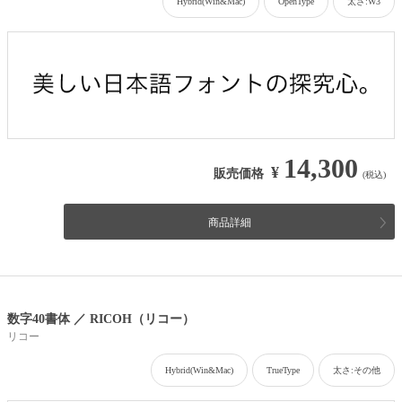
Hybrid(Win&Mac)
OpenType
太さ:W3
14,300
¥
販売価格
(税込)
商品詳細
数字40書体 ／ RICOH（リコー）
リコー
Hybrid(Win&Mac)
TrueType
太さ:その他