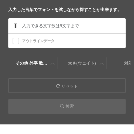
入力した言葉でフォントを試しながら探すことが出来ます。
アウトラインデータ
その他 外字 数字 飾り罫
太さ(ウェイト)
対応
リセット
検索