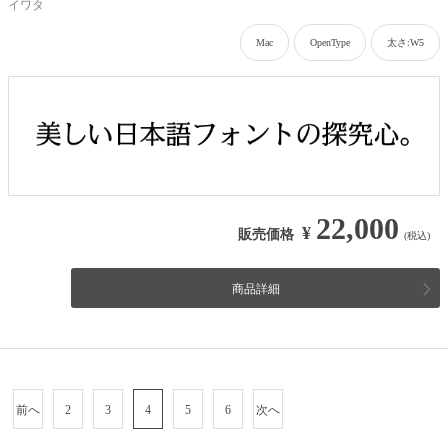
イワタ
Mac
OpenType
太さ:W5
22,000
¥
販売価格
(税込)
商品詳細
前へ
2
3
4
5
6
次へ