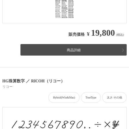
19,800
¥
販売価格
(税込)
商品詳細
HG珠算数字 ／ RICOH（リコー）
リコー
Hybrid(Win&Mac)
TrueType
太さ:その他