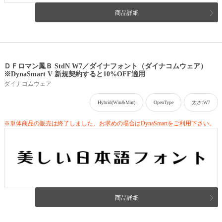
商品詳細
ＤＦロマン鳳Ｂ StdN W7／ダイナフォント（ダイナコムウェア）
※DynaSmart V 新規契約すると10%OFF適用
ダイナコムウェア
Hybrid(Win&Mac)
OpenType
太さ:W7
※単体商品の販売は終了しました、お求めの場合はDynaSmartをご利用下さい。
商品詳細