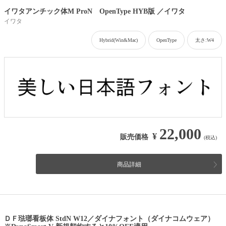
イワタアンチック体M ProN OpenType HYB版 ／イワタ
イワタ
Hybrid(Win&Mac)
OpenType
太さ:W4
22,000
¥
販売価格
(税込)
商品詳細
ＤＦ琺瑯看板体 StdN W12／ダイナフォント（ダイナコムウェア）