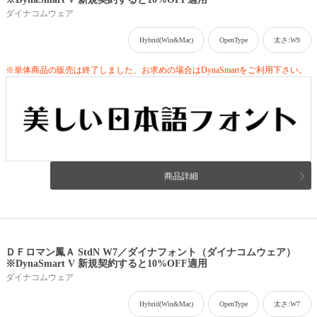
ダイナコムウェア
Hybrid(Win&Mac)
OpenType
太さ:W9
※単体商品の販売は終了しました、お求めの場合はDynaSmartをご利用下さい。
商品詳細
ＤＦロマン鳳Ａ StdN W7／ダイナフォント（ダイナコムウェア）
※DynaSmart V 新規契約すると10%OFF適用
ダイナコムウェア
Hybrid(Win&Mac)
OpenType
太さ:W7