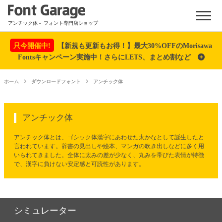
Menu
アンチック体
- フォント専門店ショップ
只今開催中!
【新規も更新もお得！】最大30%OFFのMorisawa
Fontsキャンペーン実施中！さらにLETS、まとめ割など
ホーム
ダウンロードフォント
アンチック体
アンチック体
アンチック体とは、ゴシック体漢字にあわせた太かなとして誕生したと
言われています。辞書の見出しや絵本、マンガの吹き出しなどに多く用
いられてきました。全体に太みの差が少なく、丸みを帯びた表情が特徴
で、漢字に負けない安定感と可読性があります。
シミュレーター