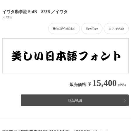
イワタ勘亭流 StdN 823B ／イワタ
イワタ
Hybrid(Win&Mac)
OpenType
太さ:その他
15,400
¥
販売価格
(税込)
商品詳細