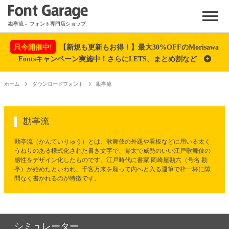
Menu
勘亭流
- フォント専門店ショップ
只今開催中!
【新規も更新もお得！】最大30%OFFのMorisawa
Fontsキャンペーン実施中！さらにLETS、まとめ割など
ホーム
ダウンロードフォント
勘亭流
勘亭流
勘亭流（かんていりゅう）とは、歌舞伎の外題や看板などに用いる太く
うねりのある様式化された書き文字で、骨太で威勢のいい江戸歌舞伎の
感性をデザイン化したものです。江戸時代に書家 岡崎屋勘六（号名 勘
亭）が始めたといわれ、千客万来を願って内へと入る運筆で枠一杯に隙
間なく書かれるのが特徴です。
シミュレーター