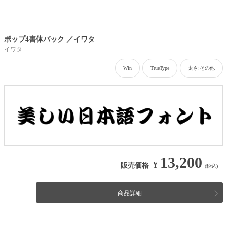
ポップ4書体パック ／イワタ
イワタ
Win
TrueType
太さ:その他
13,200
¥
販売価格
(税込)
商品詳細