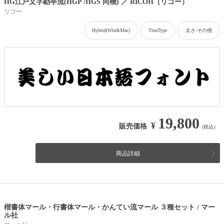
HG江戸文字勘亭流(HGP /HGS 同梱) ／ RICOH（リコー）
リコー
Hybrid(Win&Mac)
TrueType
太さ:その他
19,800
¥
販売価格
(税込)
商品詳細
楷書体マール・行書体マール・かんてい流マール ３種セット / マー
ル社