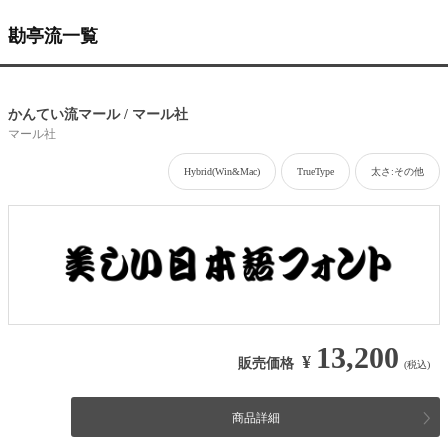
勘亭流一覧
かんてい流マール / マール社
マール社
Hybrid(Win&Mac)
TrueType
太さ:その他
13,200
¥
販売価格
(税込)
商品詳細