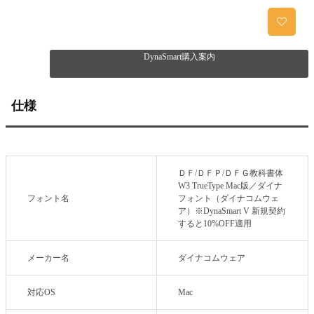
DynaSmart購入案内
仕様
ＤＦ/ＤＦＰ/ＤＦＧ教科書体
W3 TrueType Mac版／ダイナ
フォント名
フォント（ダイナコムウェ
ア）※DynaSmart V 新規契約
すると10%OFF適用
メーカー名
ダイナコムウェア
対応OS
Mac