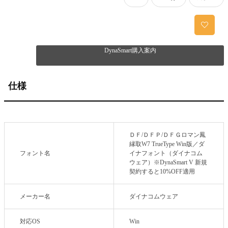
DynaSmart購入案内
仕様
ＤＦ/ＤＦＰ/ＤＦＧロマン鳳
縁取W7 TrueType Win版／ダ
フォント名
イナフォント（ダイナコム
ウェア）※DynaSmart V 新規
契約すると10%OFF適用
メーカー名
ダイナコムウェア
対応OS
Win