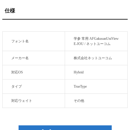
仕様
学参 常用 AFGakusanUniView
フォント名
E-JOU / ネットユーコム
メーカー名
株式会社ネットユーコム
対応OS
Hybrid
タイプ
TrueType
対応ウェイト
その他