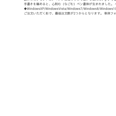
手書きを極めると、心和む（なごむ）ペン書体が生まれました。 ペンレタ
◆WindowsXP/WindowsVista/Windows7/Window
ご注文いただく形で、最低注文数が2つからとなります。 単体フ