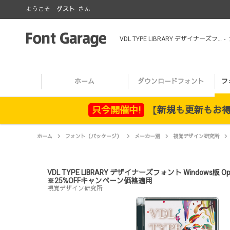
ようこそ
ゲスト
さん
VDL TYPE LIBRARY デザイナーズフォント Windows版 Open Type ペンレター Extra Light 複数ライセンス版 【パッケージ商品】 ※25%OFFキャンペーン価格適用
-
ホーム
ダウンロードフォント
フ
只今開催中!
【新規も更新もお得！
ホーム
フォント（パッケージ）
メーカー別
視覚デザイン研究所
VDL TYPE LIBRARY デザイナーズフォント Windows版
※25%OFFキャンペーン価格適用
視覚デザイン研究所