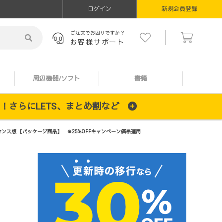
ログイン
新規会員登録
ご注文でお困りですか？
お客様サポート
周辺機器/ソフト
書籍
施中！さらにLETS、まとめ割など
ght 複数ライセンス版 【パッケージ商品】 ※25%OFFキャンペーン価格適用
】