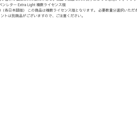
ー Extra Light 複数ライセンス版
s8/Windows10（各日本語版） この商品は複数ライセンス版となります。 必要数量分選択いただ
ォントは別商品がございますので、ご注意ください。