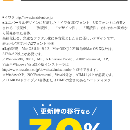
■イワタ http://www.iwatafont.co.jp/
■ユニバーサルデザインに配慮した「イワタUDフォント」UDフォントに必要と
される「視認性」、「判読性」、「デザイン性」、「可読性」それぞれの観点か
ら開発された書体。
高齢化社会、急速なデジタル化にを背景とした目に優しいデザインです。
表示用／本文用 の2フォント同梱
■動作環境：Mac OS 8.6～9.2.2、Mac OSX(10.2?10.6)※Mac OS X以外は、
ATM4.6.2以上が必要です。
／Windows98、98SE、ME、NT(Service Pack6)、2000Professional、XP、
Vista※Windows Vista対応版インストーラは
http://www.iwatafont.co.jp/download/index.htmlから取得できます。
※WindowsXP、2000Professional、Vista以外は、ATM4.1以上が必要です。
／CD-ROMドライブ／1書体あたり15MBの空きのあるハードディスク