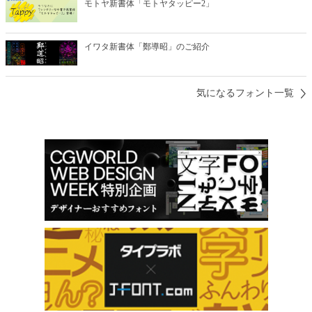
モトヤ新書体「モトヤタッピー2」
イワタ新書体「鄭導昭」のご紹介
気になるフォント一覧