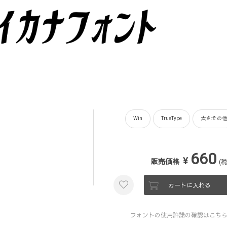
Win
TrueType
太さ:その他
660
¥
販売価格
(税
カートに入れる
フォントの使用許諾の確認はこち