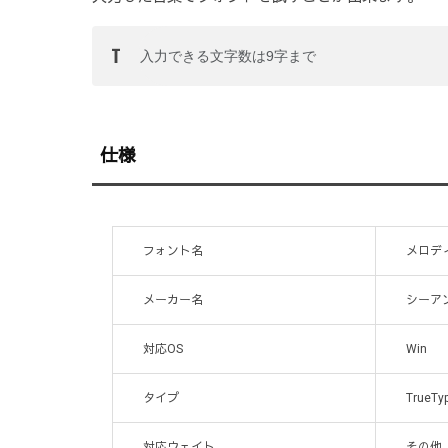
仕様
フォント名
メロディ
メーカー名
シーア
対応OS
Win
タイプ
TrueTy
対応ウェイト
その他