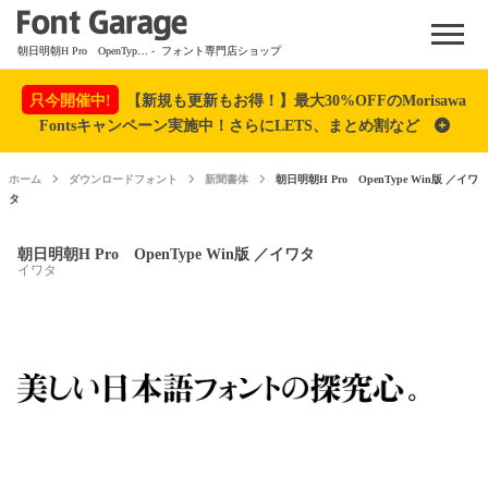
Menu
朝日明朝H Pro OpenType Win版 ／イワタ
- フォント専門店ショップ
只今開催中!
【新規も更新もお得！】最大30%OFFのMorisawa
Fontsキャンペーン実施中！さらにLETS、まとめ割など
ホーム
ダウンロードフォント
新聞書体
朝日明朝H Pro OpenType Win版 ／イワ
タ
朝日明朝H Pro OpenType Win版 ／イワタ
イワタ