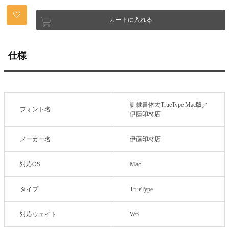
カートに入れる
仕様
訓隷書体太TrueType Mac版／
フォント名
伊藤印材店
メーカー名
伊藤印材店
対応OS
Mac
タイプ
TrueType
対応ウェイト
W6