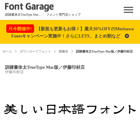
Menu
訓隷書体太TrueType Mac版／伊藤印材店
- フォント専門店ショップ
只今開催中!
【新規も更新もお得！】最大30%OFFのMorisawa
Fontsキャンペーン実施中！さらにLETS、まとめ割など
ホーム
ダウンロードフォント
隷書体
訓隷書体太TrueType Mac版／伊藤印材店
訓隷書体太TrueType Mac版／伊藤印材店
伊藤印材店