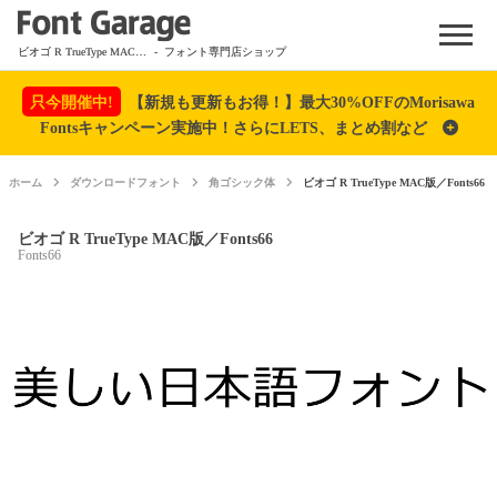
Menu
ビオゴ R TrueType MAC版／Fonts66
- フォント専門店ショップ
只今開催中!
【新規も更新もお得！】最大30%OFFのMorisawa
Fontsキャンペーン実施中！さらにLETS、まとめ割など
ホーム
ダウンロードフォント
角ゴシック体
ビオゴ R TrueType MAC版／Fonts66
ビオゴ R TrueType MAC版／Fonts66
Fonts66