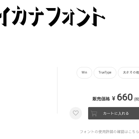
Win
TrueType
太さ:その他
660
¥
販売価格
(税
カートに入れる
フォントの使用許諾の確認はこち