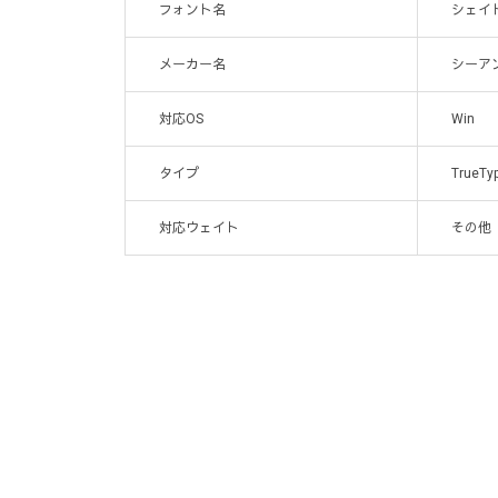
フォント名
シェイド
メーカー名
シーア
対応OS
Win
タイプ
TrueTy
対応ウェイト
その他