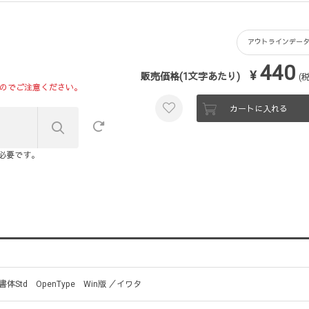
アウトラインデー
440
¥
販売価格(1文字あたり)
(
のでご注意ください。
カートに入れる
が必要です。
Std OpenType Win版 ／イワタ