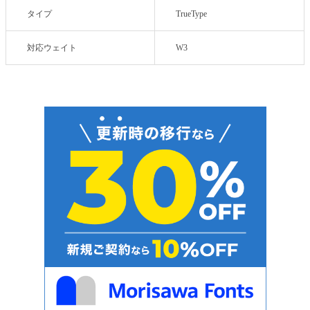
タイプ
TrueType
対応ウェイト
W3