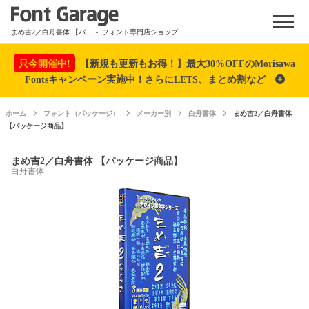
Menu
まめ吉2／白舟書体 【パッケージ商品】
- フォント専門店ショップ
只今開催中!
【新規も更新もお得！】最大30%OFFのMorisawa
Fontsキャンペーン実施中！さらにLETS、まとめ割など
ホーム
フォント（パッケージ）
メーカー別
白舟書体
まめ吉2／白舟書体
【パッケージ商品】
まめ吉2／白舟書体 【パッケージ商品】
白舟書体