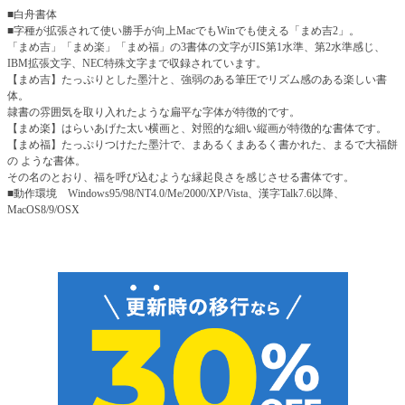
■白舟書体
■字種が拡張されて使い勝手が向上MacでもWinでも使える「まめ吉2」。
「まめ吉」「まめ楽」「まめ福」の3書体の文字がJIS第1水準、第2水準感じ、
IBM拡張文字、NEC特殊文字まで収録されています。
【まめ吉】たっぷりとした墨汁と、強弱のある筆圧でリズム感のある楽しい書
体。
隷書の雰囲気を取り入れたような扁平な字体が特徴的です。
【まめ楽】はらいあげた太い横画と、対照的な細い縦画が特徴的な書体です。
【まめ福】たっぷりつけたた墨汁で、まあるくまあるく書かれた、まるで大福餅
の ような書体。
その名のとおり、福を呼び込むような縁起良さを感じさせる書体です。
■動作環境 Windows95/98/NT4.0/Me/2000/XP/Vista、漢字Talk7.6以降、
MacOS8/9/OSX