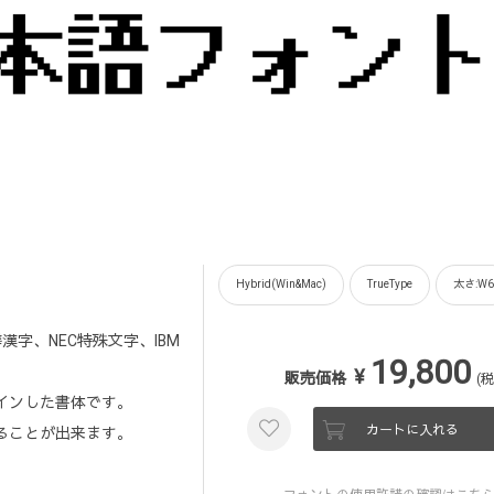
Hybrid(Win&Mac)
TrueType
太さ:W6
漢字、NEC特殊文字、IBM
19,800
¥
販売価格
(税
インした書体です。
カートに入れる
ることが出来ます。