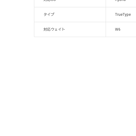
タイプ
TrueType
対応ウェイト
W6