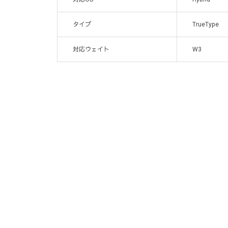
タイプ
TrueType
対応ウェイト
W3