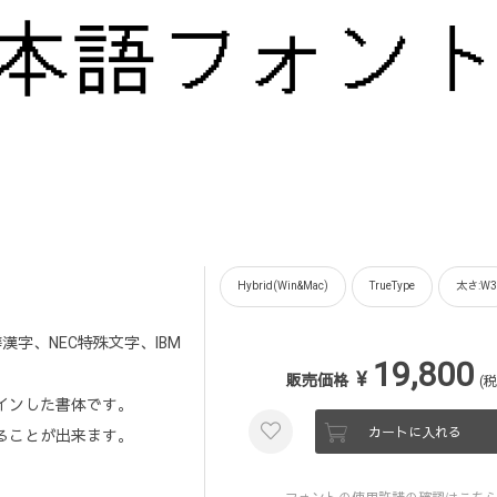
Hybrid(Win&Mac)
TrueType
太さ:W3
漢字、NEC特殊文字、IBM
19,800
¥
販売価格
(税
インした書体です。
カートに入れる
ることが出来ます。