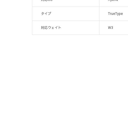
タイプ
TrueType
対応ウェイト
W3