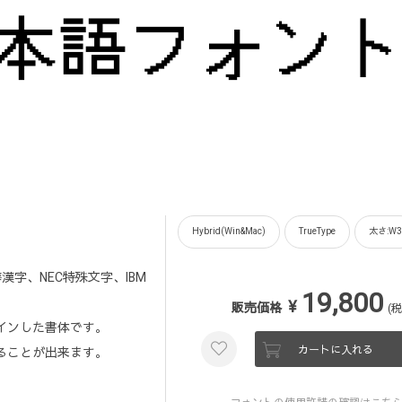
Hybrid(Win&Mac)
TrueType
太さ:W3
漢字、NEC特殊文字、IBM
19,800
¥
販売価格
(税
インした書体です。
カートに入れる
ることが出来ます。