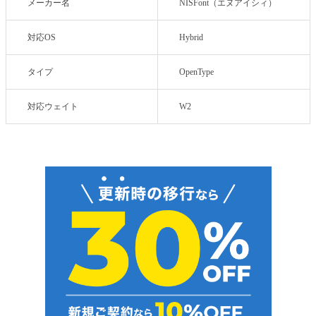
メーカー名
NISFont（エヌアイシィ）
対応OS
Hybrid
タイプ
OpenType
対応ウェイト
W2