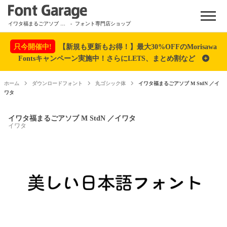
Menu
イワタ福まるごアソブ M StdN ／イワタ
- フォント専門店ショップ
只今開催中!
【新規も更新もお得！】最大30%OFFのMorisawa
Fontsキャンペーン実施中！さらにLETS、まとめ割など
ホーム
ダウンロードフォント
丸ゴシック体
イワタ福まるごアソブ M StdN ／イ
ワタ
イワタ福まるごアソブ M StdN ／イワタ
イワタ