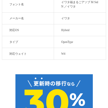
イワタ福まるごアソブ M Std
フォント名
N ／イワタ
メーカー名
イワタ
対応OS
Hybrid
タイプ
OpenType
対応ウェイト
W4